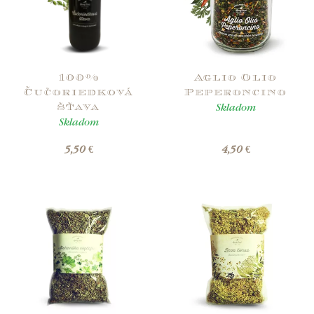
100%
Aglio Olio
Čučoriedková
Peperoncino
Skladom
šťava
Skladom
5,50 €
4,50 €