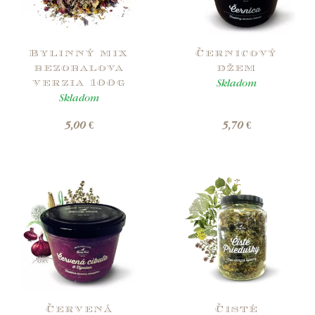
Bylinný mix
Černicový
bezobalova
džem
Skladom
verzia 100g
Skladom
5,00 €
5,70 €
Červená
Čisté