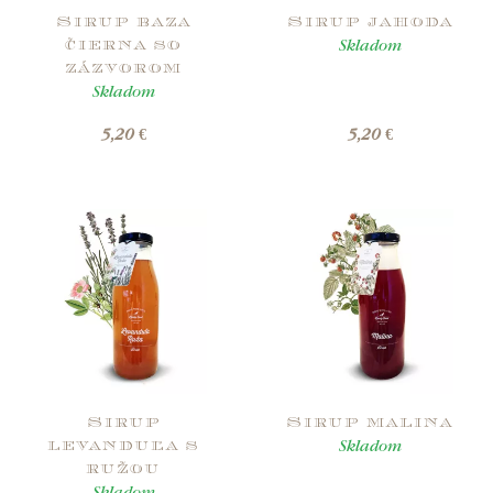
Sirup baza
Sirup jahoda
Skladom
čierna so
zázvorom
Skladom
5,20 €
5,20 €
Sirup
Sirup malina
Skladom
levanduľa s
ružou