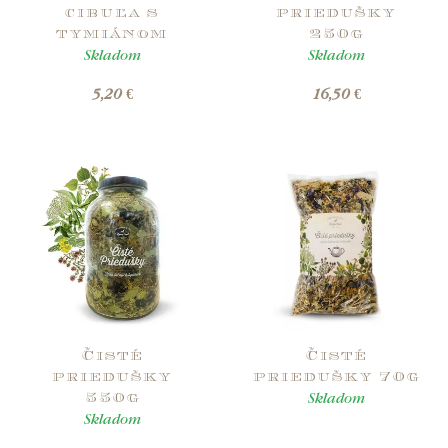
cibuľa s
priedušky
tymiánom
250g
Skladom
Skladom
5,20 €
16,50 €
Čisté
Čisté
priedušky
priedušky 70g
Skladom
550g
Skladom