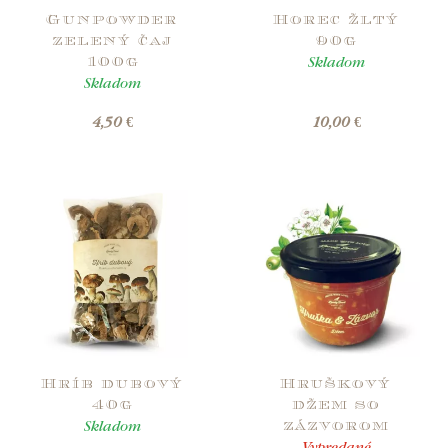
Gunpowder
Horec žltý
zelený čaj
90g
Skladom
100g
Skladom
4,50 €
10,00 €
Hríb dubový
Hruškový
40g
džem so
Skladom
zázvorom