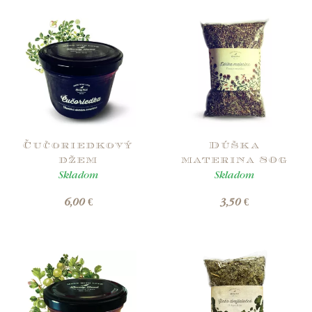
Čučoriedkový
Dúška
džem
materina 80g
Skladom
Skladom
6,00 €
3,50 €