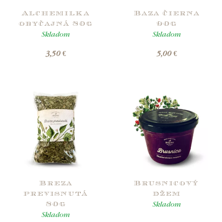
Alchemilka
Baza čierna
obyčajná 80g
90g
Skladom
Skladom
3,50 €
5,00 €
Breza
Brusnicový
previsnutá
džem
Skladom
80g
Skladom