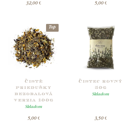
32,00 €
5,00 €
Top
Čisté
Čistec rovný
priedušky
50g
Skladom
bezobalová
verzia 100g
Skladom
5,00 €
3,50 €