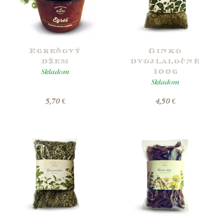
Egrešový
Ginko
džem
dvojlaločné
Skladom
100g
Skladom
5,70 €
4,50 €