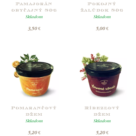
Pamajorán
Pokojný
obyčajný 80g
žalúdok 80g
Skladom
Skladom
3,50 €
5,00 €
Pomarančový
Ríbezľový
džem
džem
Skladom
Skladom
5,20 €
5,20 €