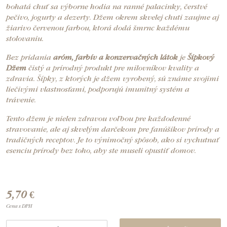
bohatá chuť sa výborne hodia na ranné palacinky, čerstvé
pečivo, jogurty a dezerty. Džem okrem skvelej chuti zaujme aj
žiarivo červenou farbou, ktorá dodá šmrnc každému
stolovaniu.
Bez pridania
aróm, farbív a konzervačných látok
je
Šípkový
Džem
čistý a prírodný produkt pre milovníkov kvality a
zdravia. Šípky, z ktorých je džem vyrobený, sú známe svojimi
liečivými vlastnosťami, podporujú imunitný systém a
trávenie.
Tento džem je nielen zdravou voľbou pre každodenné
stravovanie, ale aj skvelým darčekom pre fanúšikov prírody a
tradičných receptov. Je to výnimočný spôsob, ako si vychutnať
esenciu prírody bez toho, aby ste museli opustiť domov.
5,70 €
Cena s DPH