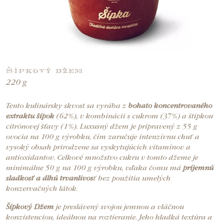
Šípkový džem
220 g
Tento kulinársky skvost sa vyrába z
bohato koncentrovaného
extraktu šípok
(62%), v kombinácii s cukrom (37%) a štipkou
citrónovej šťavy (1%). Luxusný džem je pripravený z 55 g
ovocia na 100 g výrobku, čím zaručuje intenzívnu chuť a
vysoký obsah prirodzene sa vyskytujúcich vitamínov a
antioxidantov. Celkové množstvo cukru v tomto džeme je
minimálne 50 g na 100 g výrobku, vďaka čomu má
príjemnú
sladkosť a dlhú trvanlivos
ť bez použitia umelých
konzervačných látok.
Šípkový Džem
je preslávený svojou jemnou a vláčnou
konzistenciou, ideálnou na roztieranie. Jeho hladká textúra a