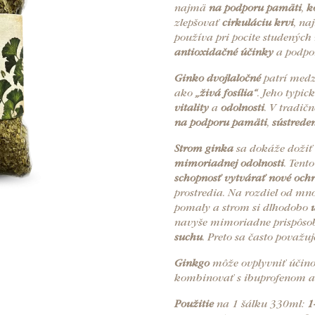
najmä
na podporu pamäti
,
k
zlepšovať
cirkuláciu krvi
, n
používa pri pocite studených 
antioxidačné účinky
a podpor
Ginko dvojlaločné
patrí medzi
ako
„živá fosília“
. Jeho typic
vitality
a
odolnosti
. V tradič
na podporu pamäti
,
sústrede
Strom ginka
sa dokáže dožiť 
mimoriadnej odolnosti
. Tent
schopnosť vytvárať nové och
prostredia. Na rozdiel od mn
pomaly a strom si dlhodobo
navyše mimoriadne prispôso
suchu
. Preto sa často považu
Ginkgo
môže ovplyvniť účino
kombinovať s ibuprofenom a
Použitie
na 1 šálku 330ml:
1