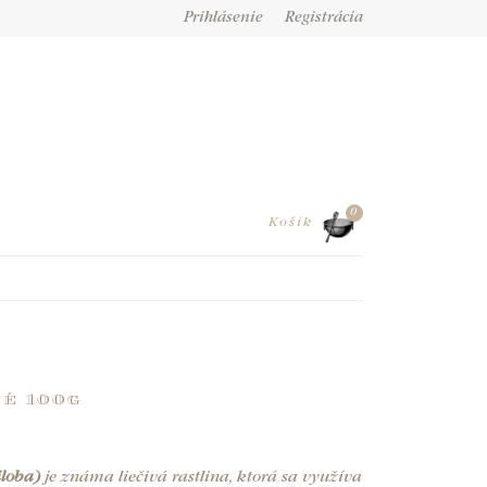
Prihlásenie
Registrácia
0
Košík
é 100g
iloba)
je známa liečivá rastlina, ktorá sa využíva