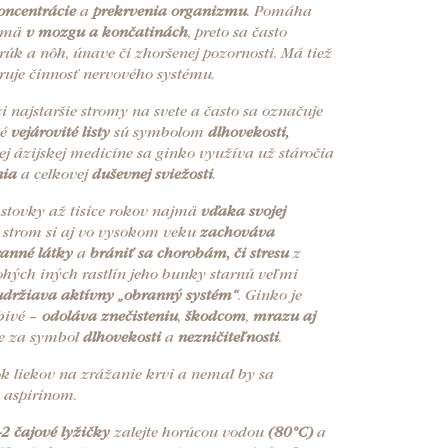
oncentrácie
a
prekrvenia organizmu
. Pomáha
ajmä
v mozgu a končatinách
, preto sa často
rúk a nôh, únave či zhoršenej pozornosti. Má tiež
uje činnosť nervového systému.
 najstaršie stromy na svete a často sa označuje
ké
vejárovité listy
sú symbolom
dlhovekosti,
nej ázijskej medicíne sa ginko využíva už stáročia
nia
a celkovej
duševnej sviežosti
.
stovky až tisíce rokov najmä
vďaka svojej
o strom si aj vo vysokom veku
zachováva
ranné látky
a
brániť sa chorobám, či stresu
z
ohých iných rastlín jeho bunky starnú veľmi
udržiava aktívny „obranný systém“
. Ginko je
bivé –
odoláva znečisteniu
,
škodcom
,
mrazu aj
je za symbol
dlhovekosti
a
nezničiteľnosti
.
k liekov na zrážanie krvi a nemal by sa
 aspirínom.
-2 čajové lyžičky
zalejte horúcou vodou
(80°C)
a