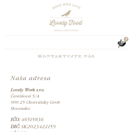
0
Kontaktujte nás
Naša adresa
Lovely Work s.r.o.
Čerešňová 5/A
900 25 Chorvátsky Grob
Slovensko
IČO:
46515836
DIČ:
SK2023422159