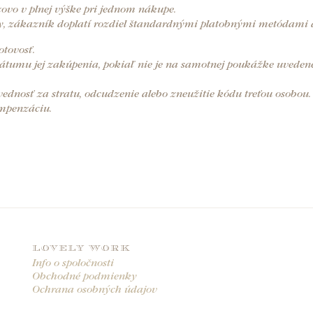
ovo v plnej výške pri jednom nákupe.
, zákazník doplatí rozdiel štandardnými platobnými metódami d
tovosť.
tumu jej zakúpenia, pokiaľ nie je na samotnej poukážke uvedené
ednosť za stratu, odcudzenie alebo zneužitie kódu treťou osobou
mpenzáciu.
LOVELY WORK
Info o spoločnosti
Obchodné podmienky
Ochrana osobných údajov