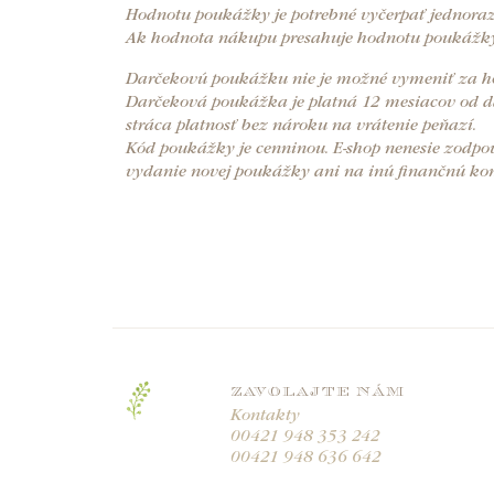
Hodnotu poukážky je potrebné vyčerpať jednoraz
Ak hodnota nákupu presahuje hodnotu poukážky
Darčekovú poukážku nie je možné vymeniť za ho
Darčeková poukážka je platná 12 mesiacov od dá
stráca platnosť bez nároku na vrátenie peňazí.
Kód poukážky je cenninou. E-shop nenesie zodpov
vydanie novej poukážky ani na inú finančnú ko
ZAVOLAJTE NÁM
Kontakty
00421 948 353 242
00421 948 636 642