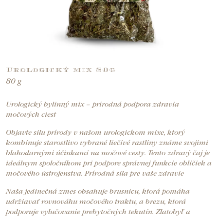
Urologický mix 80g
80 g
Urologický bylinný mix – prírodná podpora zdravia
močových ciest
Objavte silu prírody v našom urologickom mixe, ktorý
kombinuje starostlivo vybrané liečivé rastliny známe svojimi
blahodarnými účinkami na močové cesty. Tento zdravý čaj je
ideálnym spoločníkom pri podpore správnej funkcie obličiek a
močového ústrojenstva. Prírodná sila pre vaše zdravie
Naša jedinečná zmes obsahuje brusnicu, ktorá pomáha
udržiavať rovnováhu močového traktu, a brezu, ktorá
podporuje vylučovanie prebytočných tekutín. Zlatobyľ a