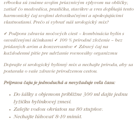
vŕbovka sú známe svojím priaznivým vplyvom na obličky,
zatiaľ čo medvedica, praslička, stavikrv a vres dopĺňajú tento
harmonický čaj svojimi detoxikačnými a upokojujúcimi
vlastnosťami. Prečo si vybrať náš urologický mix?
✔ Podpora zdravia močových ciest – kombinácia bylín s
osvedčenými účinkami ✔ 100 % prírodné zloženie – bez
pridaných aróm a konzervantov ✔ Zdravý čaj na
každodenné pitie pre udržanie rovnováhy organizmu
Doprajte si urologický bylinný mix a nechajte prírodu, aby sa
postarala o vaše zdravie prirodzenou cestou.
Príprava čaju je jednoduchá a nevyžaduje veľa času:
Do šálky s objemom približne 300 ml dajte jednu
lyžičku bylinkovej zmesi.
Zalejte vodou ohriatou na 80 stupňov.
Nechajte lúhovať 8-10 minút.