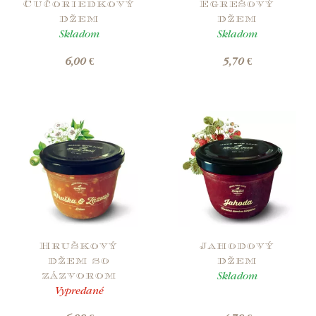
Čučoriedkový
Egrešový
džem
džem
Skladom
Skladom
6,00 €
5,70 €
Hruškový
Jahodový
džem so
džem
Skladom
zázvorom
Vypredané