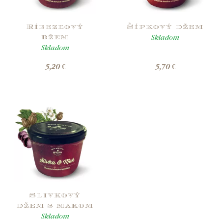
Ríbezľový
Šípkový džem
Skladom
džem
Skladom
5,20 €
5,70 €
Slivkový
džem s makom
Skladom