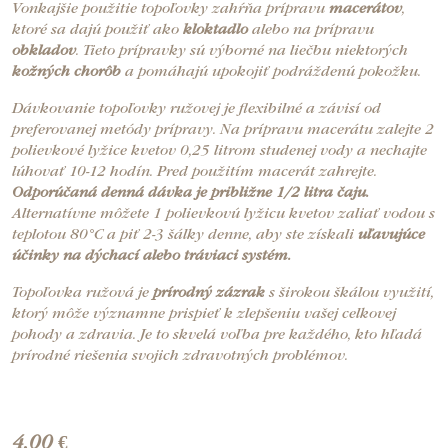
Vonkajšie použitie topoľovky zahŕňa prípravu
macerátov
,
ktoré sa dajú použiť ako
kloktadlo
alebo na prípravu
obkladov
. Tieto prípravky sú výborné na liečbu niektorých
kožných chorôb
a pomáhajú upokojiť podráždenú pokožku.
Dávkovanie topoľovky ružovej je flexibilné a závisí od
preferovanej metódy prípravy. Na prípravu macerátu zalejte 2
polievkové lyžice kvetov 0,25 litrom studenej vody a nechajte
lúhovať 10-12 hodín. Pred použitím macerát zahrejte.
Odporúčaná denná dávka je približne 1/2 litra čaju.
Alternatívne môžete 1 polievkovú lyžicu kvetov zaliať vodou s
teplotou 80°C a piť 2-3 šálky denne, aby ste získali
uľavujúce
účinky na dýchací alebo tráviaci systém.
Topoľovka ružová je
prírodný zázrak
s širokou škálou využití,
ktorý môže významne prispieť k zlepšeniu vašej celkovej
pohody a zdravia. Je to skvelá voľba pre každého, kto hľadá
prírodné riešenia svojich zdravotných problémov.
4,00 €