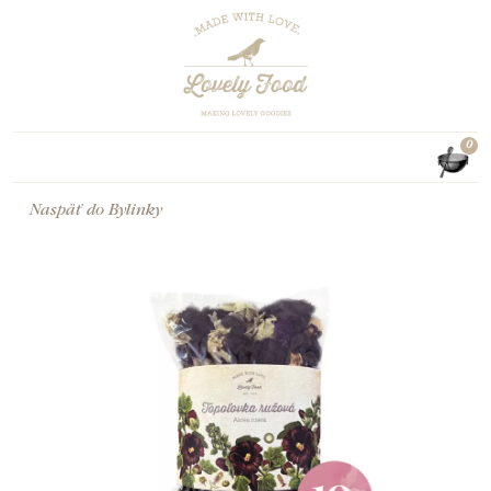
0
Naspäť do
Bylinky