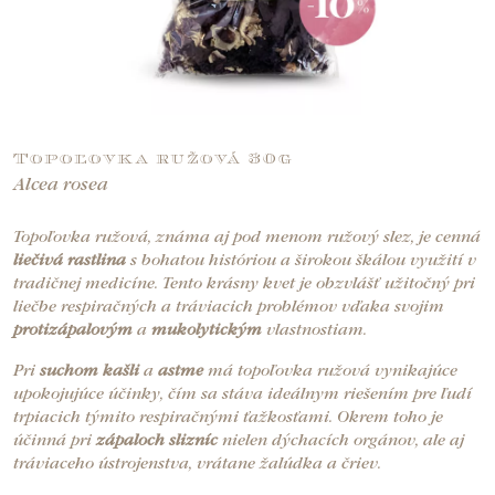
Topoľovka ružová 30g
Alcea rosea
Topoľovka ružová, známa aj pod menom ružový slez, je cenná
liečivá rastlina
s bohatou históriou a širokou škálou využití v
tradičnej medicíne. Tento krásny kvet je obzvlášť užitočný pri
liečbe respiračných a tráviacich problémov vďaka svojim
protizápalovým
a
mukolytickým
vlastnostiam.
Pri
suchom kašli
a
astme
má topoľovka ružová vynikajúce
upokojujúce účinky, čím sa stáva ideálnym riešením pre ľudí
trpiacich týmito respiračnými ťažkosťami. Okrem toho je
účinná pri
zápaloch slizníc
nielen dýchacích orgánov, ale aj
tráviaceho ústrojenstva, vrátane žalúdka a čriev.