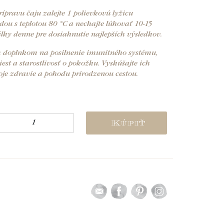
ípravu čaju zalejte 1 polievkovú lyžicu
ou s teplotou 80 °C a nechajte lúhovať 10-15
lky denne pre dosiahnutie najlepších výsledkov.
 doplnkom na posilnenie imunitného systému,
st a starostlivosť o pokožku. Vyskúšajte ich
svoje zdravie a pohodu prirodzenou cestou.
Kúpiť