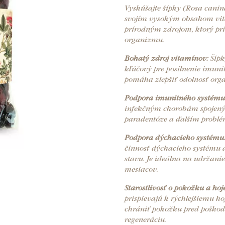
Vyskúšajte šípky (Rosa canin
svojím vysokým obsahom vit
prírodným zdrojom, ktorý pr
organizmu.
Bohatý zdroj vitamínov:
Šípk
kľúčový pre posilnenie imuni
pomáha zlepšiť odolnosť org
Podpora imunitného systému
infekčným chorobám spojen
paradentóze a ďalším problé
Podpora dýchacieho systému
činnosť dýchacieho systému 
stavu. Je ideálna na udržan
mesiacov.
Starostlivosť o pokožku a hoj
prispievajú k rýchlejšiemu h
chrániť pokožku pred poškod
regeneráciu.