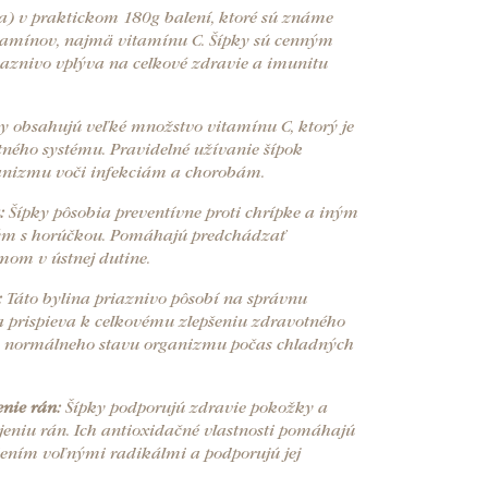
a) v praktickom 180g balení, ktoré sú známe
amínov, najmä vitamínu C. Šípky sú cenným
iaznivo vplýva na celkové zdravie a imunitu
y obsahujú veľké množstvo vitamínu C, ktorý je
tného systému. Pravidelné užívanie šípok
anizmu voči infekciám a chorobám.
:
Šípky pôsobia preventívne proti chrípke a iným
ým s horúčkou. Pomáhajú predchádzať
mom v ústnej dutine.
:
Táto bylina priaznivo pôsobí na správnu
a prispieva k celkovému zlepšeniu zdravotného
ie normálneho stavu organizmu počas chladných
enie rán:
Šípky podporujú zdravie pokožky a
ojeniu rán. Ich antioxidačné vlastnosti pomáhajú
ením voľnými radikálmi a podporujú jej