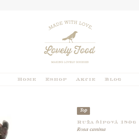
Home
Eshop
Akcie
Blog
Top
Ruža šípová 180g
Rosa canina