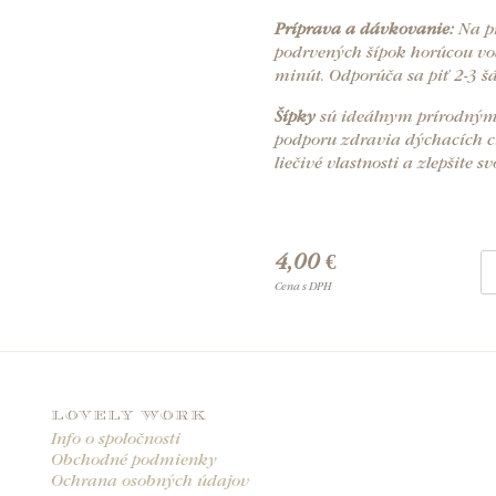
Príprava a dávkovanie:
Na pr
podrvených šípok horúcou vod
minút. Odporúča sa piť 2-3 šá
Šípky
sú ideálnym prírodným
podporu zdravia dýchacích cie
liečivé vlastnosti a zlepšite 
4,00 €
Cena s DPH
LOVELY WORK
Info o spoločnosti
Obchodné podmienky
Ochrana osobných údajov