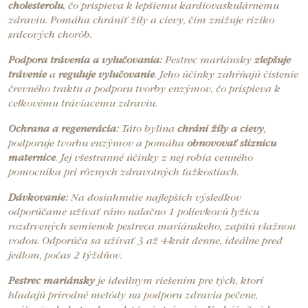
cholesterolu
, čo prispieva k lepšiemu kardiovaskulárnemu
zdraviu. Pomáha chrániť žily a cievy, čím znižuje riziko
srdcových chorôb.
Podpora trávenia a vylučovania:
Pestrec mariánsky
zlepšuje
trávenie
a
reguluje vylučovanie
. Jeho účinky zahŕňajú čistenie
črevného traktu a podporu tvorby enzýmov, čo prispieva k
celkovému tráviacemu zdraviu.
Ochrana a regenerácia:
Táto bylina
chráni žily a cievy
,
podporuje tvorbu enzýmov a pomáha
obnovovať sliznicu
maternice
. Jej všestranné účinky z nej robia cenného
pomocníka pri rôznych zdravotných ťažkostiach.
Dávkovanie:
Na dosiahnutie najlepších výsledkov
odporúčame užívať ráno nalačno 1 polievkovú lyžicu
rozdrvených semienok pestreca mariánskeho, zapitú vlažnou
vodou. Odporúča sa užívať 3 až 4-krát denne, ideálne pred
jedlom, počas 2 týždňov.
Pestrec mariánsky
je ideálnym riešením pre tých, ktorí
hľadajú prírodné metódy na podporu zdravia pečene,