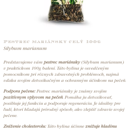
Pestrec mariánsky celý 100g
Silybum marianum
Predstavujeme vám
pestrec mariánsky
(Silybum marianum)
v praktickom 100g balení. Táto bylina je osvedčeným
pomocníkom pri rôznych zdravotných problémoch, najmä
vďaka svojim detoxikačným a ochranným účinkom na pečeň.
Podpora pečene:
Pestrec mariánsky je známy svojím
pozitívnym vplyvom na pečeň
. Pomáha ju detoxikovať,
posilňuje jej funkciu a podporuje regeneráciu. Je ideálny pre
ľudí, ktorí hľadajú prírodný spôsob, ako zlepšiť zdravie svojej
pečene.
Zníženie cholesterolu:
Táto bylina účinne
znižuje hladinu